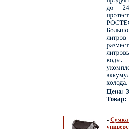
продукт
до 2
протес
РОСТЕ
Большо
литров
разм
литро
воды. 
укомпл
аккуму
холода.
Цена: 3
Товар:
Сумка
универс