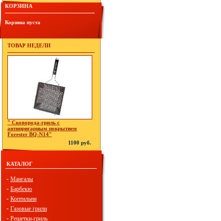
КОРЗИНА
Корзина пуста
ТОВАР НЕДЕЛИ
" Сковорода-гриль с
антипригарным покрытием
Forester BQ-N14"
1100 руб.
КАТАЛОГ
-
Мангалы
-
Барбекю
-
Коптильни
-
Газовые грили
-
Решетки-гриль