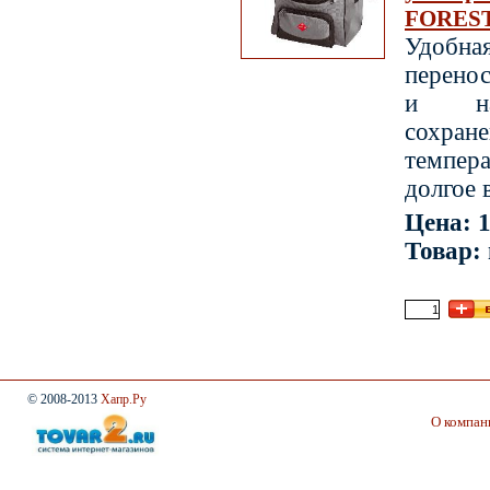
FOREST
Удобна
перено
и на
сохр
темп
долгое 
Цена: 1
Товар:
© 2008-2013
Хапр.Ру
О компан