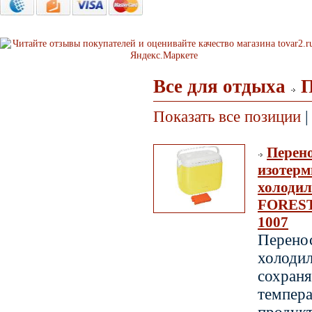
Все для отдыха
П
Показать все позиции
|
Перен
изотерм
холоди
FOREST
1007
Перено
холоди
сохраня
темпер