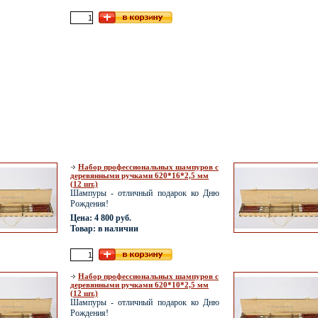
Набор профессиональных шампуров с
деревянными ручками 620*16*2,5 мм
(12 шт.)
Шампуры - отличный подарок ко Дню
Рождения!
Цена: 4 800 руб.
Товар: в наличии
Набор профессиональных шампуров с
деревянными ручками 620*10*2,5 мм
(12 шт.)
Шампуры - отличный подарок ко Дню
Рождения!