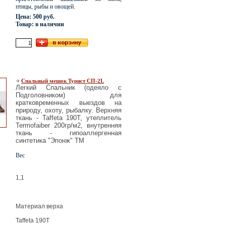
птицы, рыбы и овощей.
Цена: 500 руб.
Товар: в наличии
Спальный мешок Турист СП-2L
Легкий Спальник (одеяло с
Подголовником) для
кратковременных выездов на
природу, охоту, рыбалку. Верхняя
ткань - Taffeta 190T, утеплитель
Termofaiber 200гр/м2, внутренняя
ткань - гипоаллергенная
синтетика "Эпонж" TM
Вес
1,1
Материал верха
Taffeta 190T