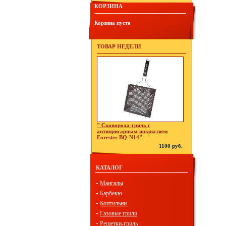
КОРЗИНА
Корзина пуста
ТОВАР НЕДЕЛИ
" Сковорода-гриль с
антипригарным покрытием
Forester BQ-N14"
1100 руб.
КАТАЛОГ
-
Мангалы
-
Барбекю
-
Коптильни
-
Газовые грили
-
Решетки-гриль