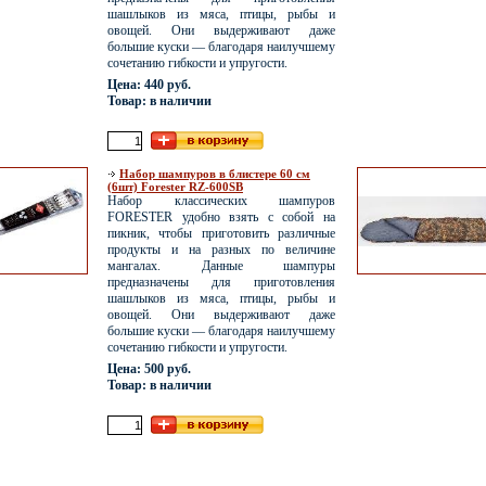
шашлыков из мяса, птицы, рыбы и
овощей. Они выдерживают даже
большие куски — благодаря наилучшему
сочетанию гибкости и упругости.
Цена: 440 руб.
Товар: в наличии
Набор шампуров в блистере 60 см
(6шт) Forester RZ-600SB
Набор классических шампуров
FORESTER удобно взять с собой на
пикник, чтобы приготовить различные
продукты и на разных по величине
мангалах. Данные шампуры
предназначены для приготовления
шашлыков из мяса, птицы, рыбы и
овощей. Они выдерживают даже
большие куски — благодаря наилучшему
сочетанию гибкости и упругости.
Цена: 500 руб.
Товар: в наличии