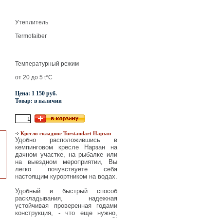
Утеплитель
Termofaiber
Температурный режим
от 20 до 5 t*C
Цена: 1 150 руб.
Товар: в наличии
Кресло складное Turstandart Нарзан
Удобно расположившись в
кемпинговом кресле Нарзан на
дачном участке, на рыбалке или
на выездном мероприятии, Вы
легко почувствуете себя
настоящим курортником на водах.
Удобный и быстрый способ
раскладывания, надежная
устойчивая проверенная годами
конструкция, - что еще нужно,