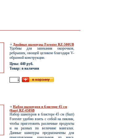
Двойные шампуры Forester RZ-500UB
Удобны для запекания окорочков,
ребрышек, овощей целиком благодаря V-
образной конструкции.
Цена: 440 руб.
Товар: в наличии
Набор шампуров в блистере 45 см
(6шт) RZ-450SB
Набор шампуров в блистере 45 см (6шт)
Forester удобно взять с собой на пикник,
чтобы приготовить различные продукты
и на разных по величине мангалах.
Данные шампуры предназначены для
приготовления шашлыков из мяса,