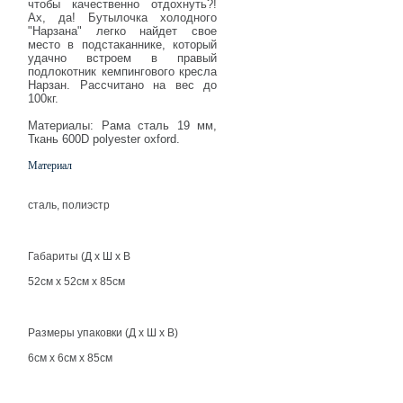
чтобы качественно отдохнуть?!
Ах, да! Бутылочка холодного
"Нарзана" легко найдет свое
место в подстаканнике, который
удачно встроем в правый
подлокотник кемпингового кресла
Нарзан. Рассчитано на вес до
100кг.
Материалы: Рама сталь 19 мм,
Ткань 600D polyester oxford.
Материал
сталь, полиэстр
Габариты (Д х Ш х В
52см x 52см x 85см
Размеры упаковки (Д х Ш х В)
6см x 6см x 85см