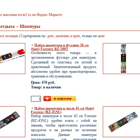
 отдыха
Шампуры
все позиции
| Сортировать по:
дате
,
наличию и цене
, только по
цене
Набор шампуров в футляре 50 см
(6шт) Forester RZ-500T
Особенность этого товара — в
эргономичном футляре для шампуров.
Сделанный из пластика, он легкий и
практичный. Запатентованный продукт,
абсолютно удобен при транспортировке,
хранении и обслуживании.
Цена: 470 руб.
Товар: в наличии
Набор шампуров в чехле 45 см (6шт)
Forester (RZ-45NL)
Набор шампуров в чехле 45 см Forester
(RZ-45NL) удобно взять с собой на
пикник, чтобы приготовить различные
продукты и на разных по величине
мангалах. Данные шампуры
предназначены для приготовления