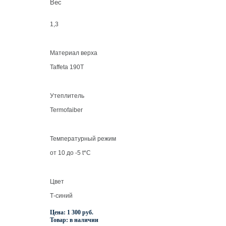
Вес
1,3
Материал верха
Taffeta 190T
Утеплитель
Termofaiber
Температурный режим
от 10 до -5 t*C
Цвет
Т-синий
Цена: 1 300 руб.
Товар: в наличии