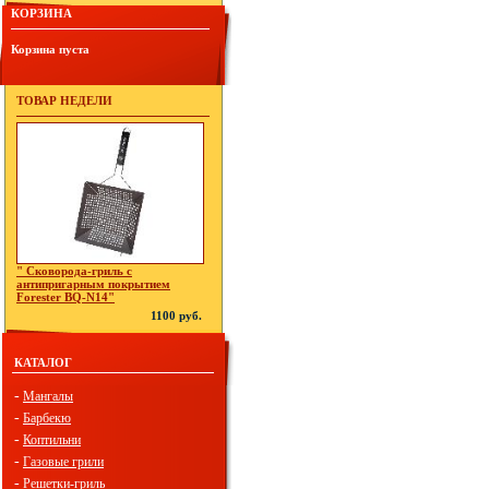
КОРЗИНА
Корзина пуста
ТОВАР НЕДЕЛИ
" Сковорода-гриль с
антипригарным покрытием
Forester BQ-N14"
1100 руб.
КАТАЛОГ
-
Мангалы
-
Барбекю
-
Коптильни
-
Газовые грили
-
Решетки-гриль