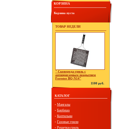
КОРЗИНА
Корзина пуста
ТОВАР НЕДЕЛИ
" Сковорода-гриль с
антипригарным покрытием
Forester BQ-N14"
1100 руб.
КАТАЛОГ
-
Мангалы
-
Барбекю
-
Коптильни
-
Газовые грили
-
Решетки-гриль