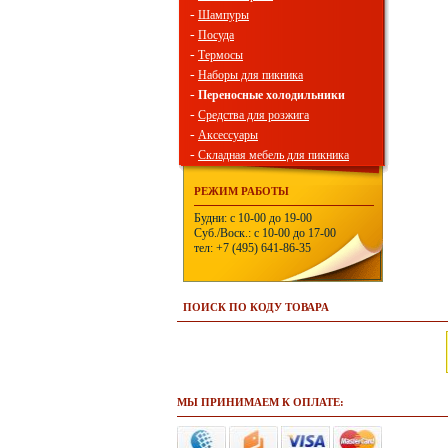
-
Шампуры
-
Посуда
-
Термосы
-
Наборы для пикника
-
Переносные холодильники
-
Средства для розжига
-
Аксессуары
-
Складная мебель для пикника
РЕЖИМ РАБОТЫ
Будни: с 10-00 до 19-00
Суб./Воск.: с 10-00 до 17-00
тел: +7 (495) 641-86-35
ПОИСК ПО КОДУ ТОВАРА
МЫ ПРИНИМАЕМ К ОПЛАТЕ: