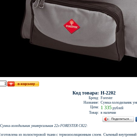
Код товара:
H-2202
Бренд:
Forester
Название:
Сумка-холодильник ун
Цена:
1 335
рублей
Товар:
в наличии
Поделиться…
Сумка-холодильник универсальная 22л FORESTER C822:
зготовлена из полиэстеровой ткани с термоизоляционным слоем. Съемный внутренний 