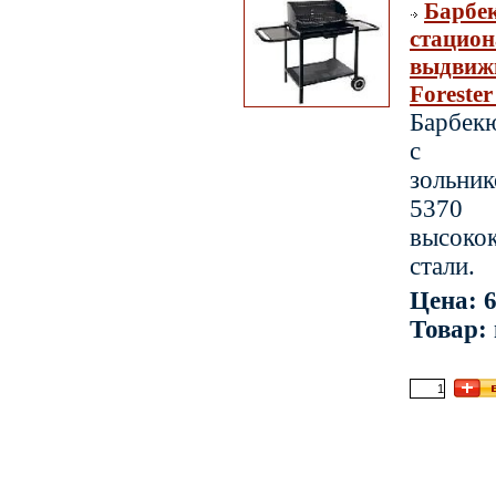
Барбе
стацион
выдвиж
Forester
Барбек
с в
зольн
5370 
высоко
стали.
Цена: 6
Товар: