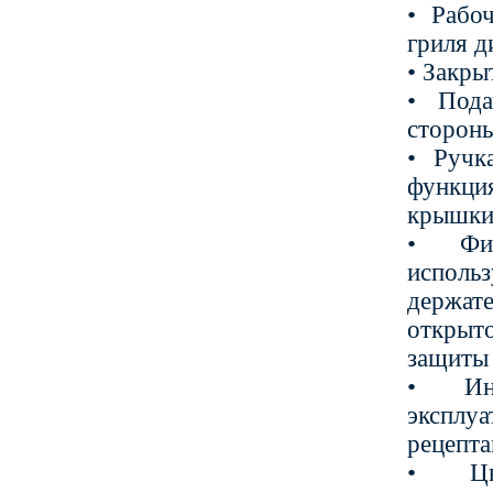
• Рабо
гриля д
• Закры
• Пода
сторон
• Ручк
функци
крышки
• Фик
испол
держа
откры
защиты 
• Ин
эксп
рецепт
• Цв