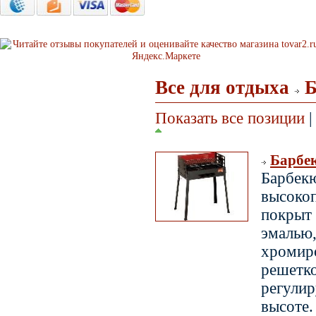
Все для отдыха
Б
Показать все позиции
|
Барбек
Барбек
высоко
покры
эмалью
хромир
решетко
регу
высоте.