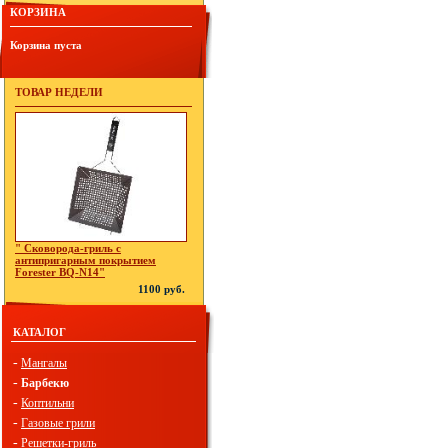
КОРЗИНА
Корзина пуста
ТОВАР НЕДЕЛИ
" Сковорода-гриль с
антипригарным покрытием
Forester BQ-N14"
1100 руб.
КАТАЛОГ
-
Мангалы
-
Барбекю
-
Коптильни
-
Газовые грили
-
Решетки-гриль