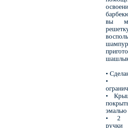
освое
барбек
вы мо
реше
восполь
шамп
пригот
шашлыка
• Сдел
• 1
огранич
• Кры
покрыт
эмалью
• 2 д
ручки