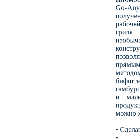
Go-Any
получ
рабоче
гриля 
необыч
констру
позвол
прямы
методо
бифште
гамбург
и мале
проду
можно 
• Сдел
• 1