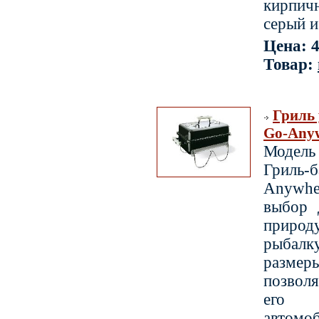
кирпич
серый 
Цена: 4
Товар:
Гриль
Go-Any
Модел
Гриль
Anywh
выбор 
приро
рыбал
разм
позвол
его 
автомо