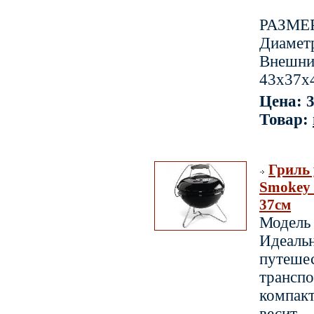
РАЗМЕ
Диаметр
Внешн
43x37x
Цена: 3
Товар:
Гриль
Smokey 
37см
Модел
Идеаль
путеш
транспо
компа
вес