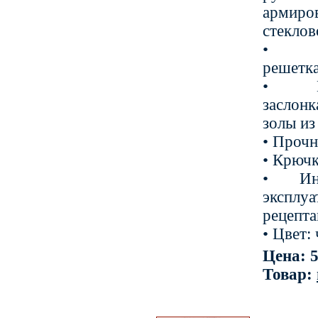
армиро
стекло
• Хр
решетка
• Вен
заслон
золы и
• Прочн
• Крюч
• Ин
эксп
рецепт
• Цвет:
Цена: 5
Товар: