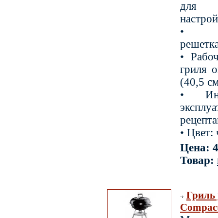
для 
настрой
• Хр
решетка
• Рабо
гриля 
(40,5 с
• Ин
эксп
рецепт
• Цвет:
Цена: 4
Товар:
Гриль
Compact