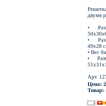
Решет
двумя р
• Раз
50х30х6
• Раз
49х28 с
• Вес ба
• Раз
51х31х1
Арт. 12
Цена: 2
Товар: