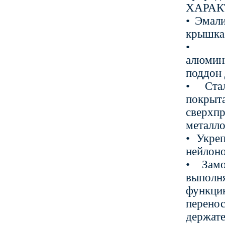
ХАРАК
• Эмал
крышка
• Не
алюмин
поддон 
• Ста
покрыт
сверхп
металло
• Укре
нейлоно
• Зам
выпол
фун
перен
держат