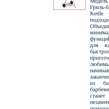
Модел
Гриль-
Kett
подход
Объеди
миним
функци
для ка
быстро
пригот
люби
начина
заканч
из ба
барбекю
ста
незаме
пом