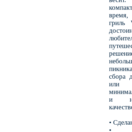
компакт
время
гриль 
досто
любит
путеше
реш
неболь
пикник
сбора 
или 
минима
и неп
качеств
• Сдел
• 1