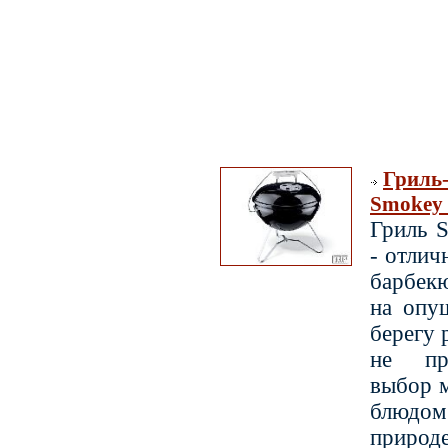
Гриль
Smokey 
Гриль 
- отлич
барбек
на опу
берегу 
не пр
выбор 
блюдом
природе