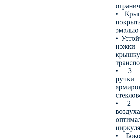
огранич
• Кры
покрыт
эмалью
• Усто
ножки
крыш
трансп
• 3 д
ручки
армиро
стекло
• 2 о
воздух
оптима
циркуля
• Боко