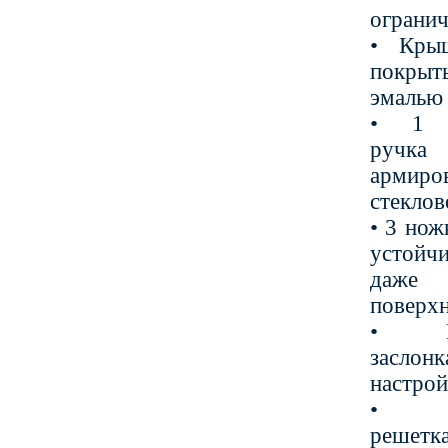
огранич
• Кры
покрыт
эмалью
• 1 д
ручка
армиро
стекло
• 3 нож
устойч
даже 
поверх
• Вен
заслон
настрой
• Хр
решетка