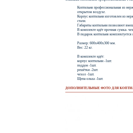
Коптильня профессиональная из нерж
открытом воздухе.
Корпус коптильни изготовлен из нер
стали.
Габариты коптильни позволяют вмещ
В комплекте идёт прочная сумка- чех
В подарок коптильня комплектуется
Размер: 600х400х300 мм.
Вес: 22 кг.
В комплекте идёт:
корпус коптильни -1шт.
поддон -1шт.
решётки -2шт.
чехол -1шт.
Щепа ольха -1шт.
ДОПОЛНИТЕЛЬНЫЕ ФОТО ДЛЯ КОПТИ