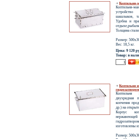
Коптильня-м
Коптильня-
устройство
шашлыков, т
Удобна и пра
отдыхе,рыбалке
Толщина стали
Размер: 500х3
Вес: 18,5 кг.
Цена: 9 120 р
Товар: в нал
Коптильня и
гидрозатвором
Коптильня 
двухрядная п
копчения прод
др.) на открыт
Корпус коп
нержавеющей
гидрозатворо
изготовлены и
Размер: 500х3