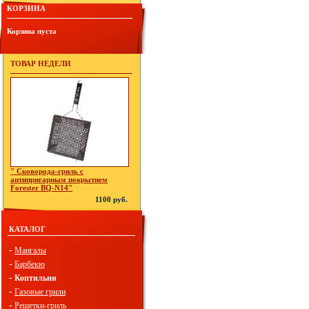
КОРЗИНА
Корзина пуста
ТОВАР НЕДЕЛИ
" Сковорода-гриль с
антипригарным покрытием
Forester BQ-N14"
1100 руб.
КАТАЛОГ
-
Мангалы
-
Барбекю
-
Коптильни
-
Газовые грили
-
Решетки-гриль