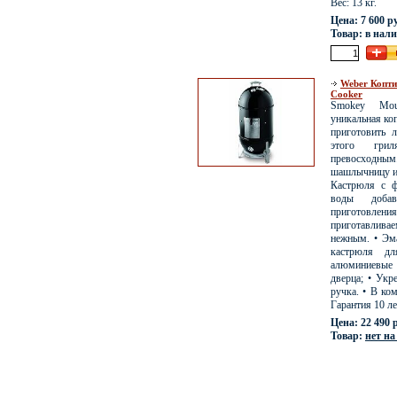
Вес: 13 кг.
Цена: 7 600 р
Товар: в нал
Weber Копти
Cooker
Smokey Mou
уникальная ко
приготовить
этого гри
превосходным
шашлычницу и 
Кастрюля с 
воды доба
приготов
приготавлива
нежным. • Эм
кастрюля д
алюминиевые
дверца; • Укр
ручка. • В ком
Гарантия 10 ле
Цена: 22 490 
Товар:
нет на