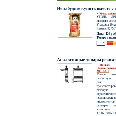
Не забудьте купить вместе 
Уголь древе
УГОЛЬ ДР
высшего сорта
Упаковка 10 кг
Размер: 92*50
Цена: 420 руб
Товар: в нал
Аналогичные товары реком
Мангал
Профессиона
МНП-4-1
Мангал име
разборную 
для уд
транспортиров
разборка
осуществл
использовани
инструментов
размеры м
козыр
1700х1080х2