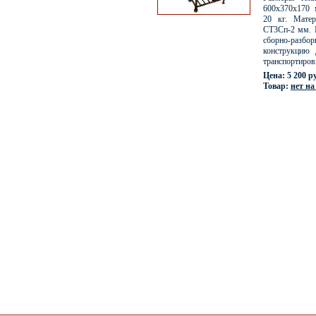
600х370х170
20 кг. Мате
СТ3Сп-2 мм. 
сборно-разбо
конструкцию 
транспортиров
Цена: 5 200 р
Товар:
нет на