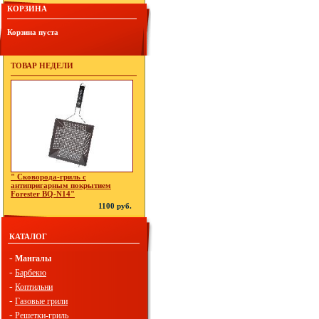
КОРЗИНА
Корзина пуста
ТОВАР НЕДЕЛИ
" Сковорода-гриль с
антипригарным покрытием
Forester BQ-N14"
1100 руб.
КАТАЛОГ
-
Мангалы
-
Барбекю
-
Коптильни
-
Газовые грили
-
Решетки-гриль