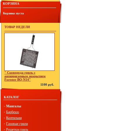
КОРЗИНА
Корзина пуста
ТОВАР НЕДЕЛИ
" Сковорода-гриль с
антипригарным покрытием
Forester BQ-N14"
1100 руб.
КАТАЛОГ
-
Мангалы
-
Барбекю
-
Коптильни
-
Газовые грили
-
Решетки-гриль