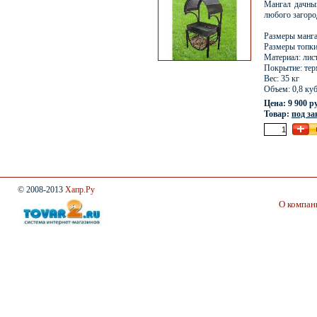
Мангал дачны
любого загород
Размеры манга
Размеры топки
Материал: лис
Покрытие: тер
Вес: 35 кг
Объем: 0,8 куб
Цена: 9 900 р
Товар:
под за
© 2008-2013
Хапр.Ру
О компан