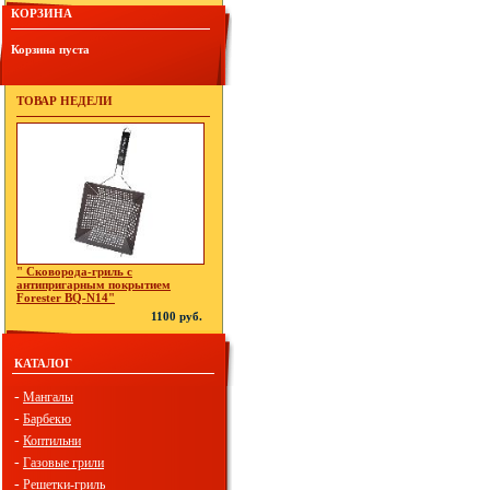
КОРЗИНА
Корзина пуста
ТОВАР НЕДЕЛИ
" Сковорода-гриль с
антипригарным покрытием
Forester BQ-N14"
1100 руб.
КАТАЛОГ
-
Мангалы
-
Барбекю
-
Коптильни
-
Газовые грили
-
Решетки-гриль